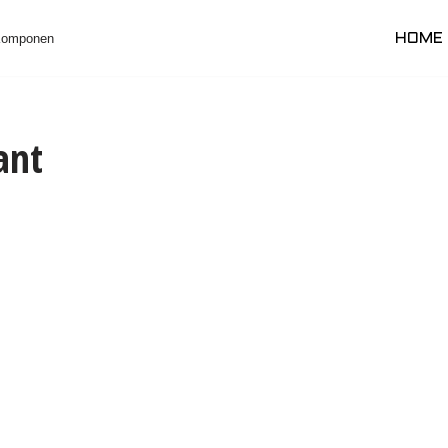
 Komponen
HOME
ant