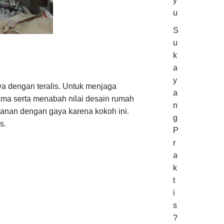
y
u
S
u
k
a
y
ya dengan teralis. Untuk menjaga
a
ma serta menabah nilai desain rumah
n
nan dengan gaya karena kokoh ini.
g
s.
P
r
a
k
t
i
s
?