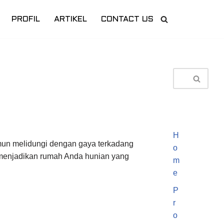
PROFIL
ARTIKEL
CONTACT US
H
Namun melidungi dengan gaya terkadang
o
n menjadikan rumah Anda hunian yang
m
e
P
r
o