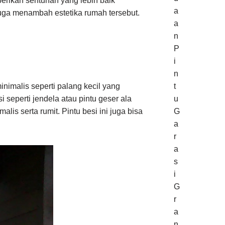
erikan sentuhan yang lebih baik
a
ga menambah estetika rumah tersebut.
a
n
P
i
n
imalis seperti palang kecil yang
t
i seperti jendela atau pintu geser ala
u
lis serta rumit. Pintu besi ini juga bisa
G
a
r
a
s
i
G
r
a
n