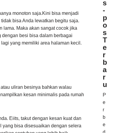
s
-
 hanya monoton saja.Kini bisa menjadi
p
tidak bisa Anda lewatkan begitu saja.
o
n lama. Maka akan sangat cocok jika
s
g dengan besi bisa dalam berbagai
T
 lagi yang memiliki area halaman kecil.
e
r
b
a
r
u
 atau uliran besinya bahkan walau
enampilkan kesan minimalis pada rumah
P
e
r
b
da. Eiits, takut dengan kesan kuat dan
e
l yang bisa disesuaikan dengan selera
d